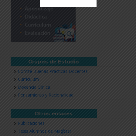
Revisar más información
Grupos de Estudio
Comité Buenas Practicas Docentes
Currículum
Docencia Clínica
Pensamiento y Racionalidad
Otros enlaces
Publicaciones
Tesis Alumnos de Magíster