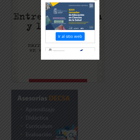
Ir al sitio web
Revisar más información