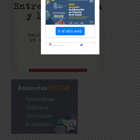
Ir al sitio web
Revisar más información