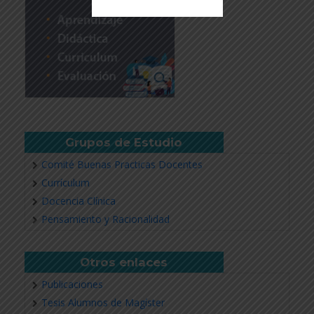
Revisar más información
Grupos de Estudio
Comité Buenas Practicas Docentes
Currículum
Docencia Clínica
Pensamiento y Racionalidad
Otros enlaces
Publicaciones
Tesis Alumnos de Magíster