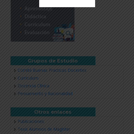
Revisar más información
Grupos de Estudio
Comité Buenas Practicas Docentes
Currículum
Docencia Clínica
Pensamiento y Racionalidad
Otros enlaces
Publicaciones
Tesis Alumnos de Magíster