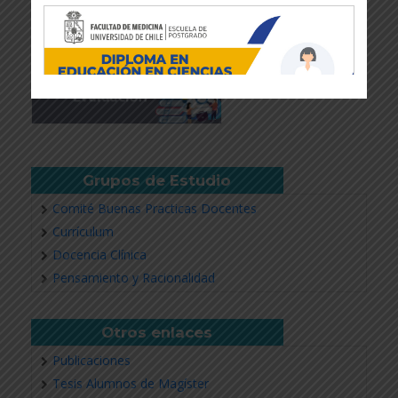
Grupos de Estudio
Comité Buenas Practicas Docentes
Currículum
Docencia Clínica
Revisar más información
Pensamiento y Racionalidad
Otros enlaces
Publicaciones
Tesis Alumnos de Magíster