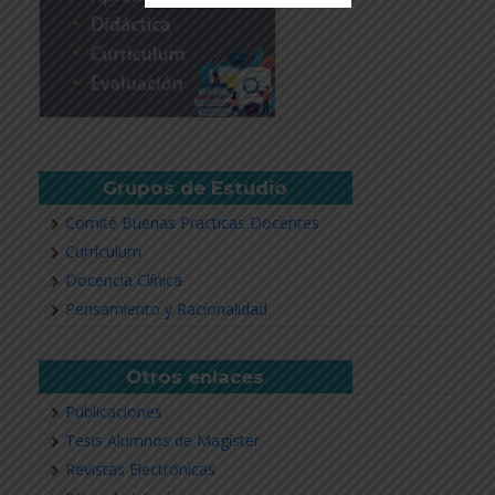
Revisar más información
Grupos de Estudio
Comité Buenas Practicas Docentes
Currículum
Docencia Clínica
Pensamiento y Racionalidad
Otros enlaces
Publicaciones
Tesis Alumnos de Magíster
Revistas Electrónicas