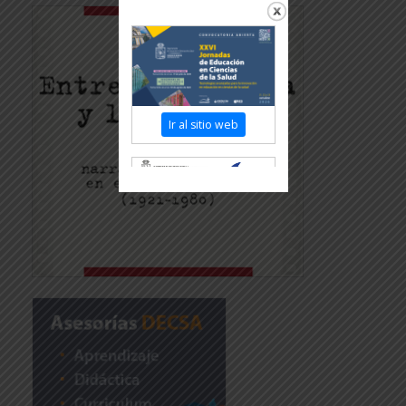
Ir al sitio web
Revisar más información