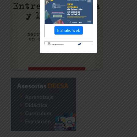
Ir al sitio web
Revisar más información