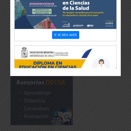
Ir al sitio web
Revisar más información