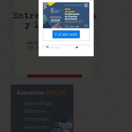
Ir al sitio web
Revisar más información