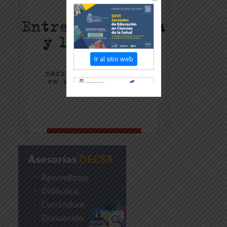
Ir al sitio web
Revisar más información