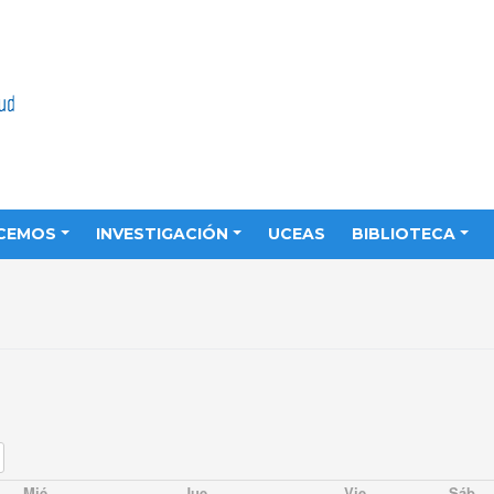
CEMOS
INVESTIGACIÓN
UCEAS
BIBLIOTECA
Mié
Jue
Vie
Sáb