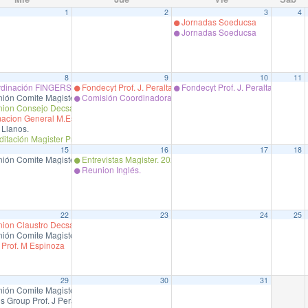
1
2
3
4
Jornadas Soeducsa
Jornadas Soeducsa
8
9
10
11
Ciencias de la Salud
dinación FINGERS-Chile Maira Moreno Coordinadora Proyecto LatAm FINGERS – Ch
Fondecyt Prof. J. Peralta
Fondecyt Prof. J. Peralta
ión Comite Magister.
Comisión Coordinadora de Programas de Grados Académicos
ion Consejo Decsa
acion General M.Espinoza
 Llanos.
itación Magister Prof. Marín.
15
16
17
18
Ciencias de la Salud
ión Comite Magister.
Entrevistas Magister. 2025.
Reunion Inglés.
22
23
24
25
ion Claustro Decsa
ión Comite Magister.
Prof. M Espinoza
29
30
31
ión Comite Magister.
 Group Prof. J Peralta.