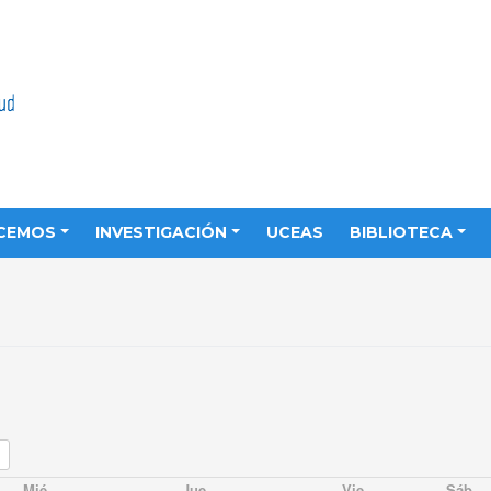
CEMOS
INVESTIGACIÓN
UCEAS
BIBLIOTECA
Mié
Jue
Vie
Sáb