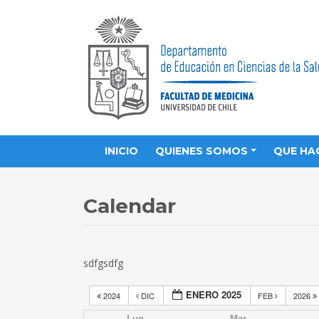
INICIO
QUIENES SOMOS
QUE HA
Calendar
sdfgsdfg
ENERO 2025
2024
DIC
FEB
2026
Lun
Mar