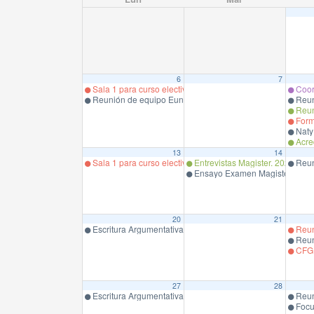
6
7
Sala 1 para curso electivo ABP Magister en Educación en 
Coor
Reunión de equipo Eunacom.
Reun
Reun
Form
Naty
Acred
13
14
Sala 1 para curso electivo ABP Magister en Educación en 
Entrevistas Magister. 2025.
Reun
Ensayo Examen Magister.
20
21
Escritura Argumentativa Elec.Mag. Prof. R.López
Reun
Reun
CFG 
27
28
Escritura Argumentativa Elec.Mag. Prof. R.López
Reun
Focus