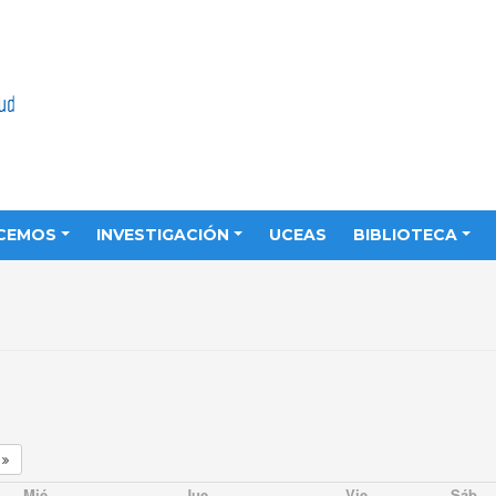
CEMOS
INVESTIGACIÓN
UCEAS
BIBLIOTECA
2
Mié
Jue
Vie
Sáb