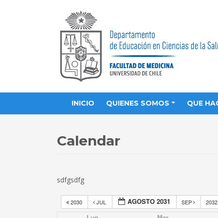
INICIO
QUIENES SOMOS
QUE HA
Calendar
sdfgsdfg
AGOSTO 2031
2030
JUL
SEP
203
Lun
Mar