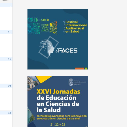
3
es de la retroalimentación efectiva:
 Feedback en ambientes clínicos
10
17
24
o DECSA.
 personal del Departamento DECSA.
 C. Vargas
31
o DECSA.
 C. Vargas
ica. Prof. Iván Silva