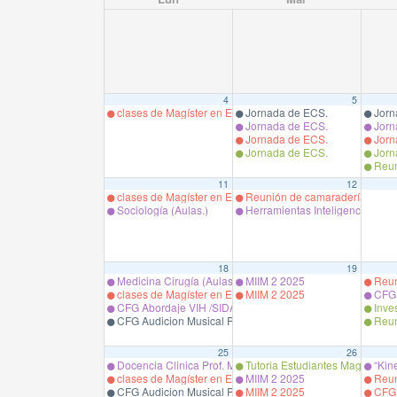
4
5
clases de Magíster en Educación en Ciencias de la Salud,
Jornada de ECS.
Jorn
Jornada de ECS.
Jorn
Jornada de ECS.
Jorn
Jornada de ECS.
Jorn
Reun
11
12
clases de Magíster en Educación en Ciencias de la Salud,
Reunión de camaradería DECSA 
Sociología (Aulas.)
Herramientas Inteligencia Artific
18
19
Medicina Cirugía (Aulas)
MIIM 2 2025
Reun
clases de Magíster en Educación en Ciencias de la Salud,
MIIM 2 2025
CFG 
CFG Abordaje VIH /SIDA. Prof. S. Oyarzo
Inves
CFG Audicion Musical Prof. S. Garrido.
Reun
25
26
Docencia Clinica Prof. M. Espinoza
Tutoria Estudiantes Magister
“Kine
clases de Magíster en Educación en Ciencias de la Salud,
MIIM 2 2025
Reun
CFG Audicion Musical Prof. S. Garrido.
MIIM 2 2025
CFG B