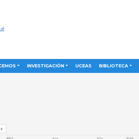
CEMOS
INVESTIGACIÓN
UCEAS
BIBLIOTECA
6
Mié
Jue
Vie
Sáb