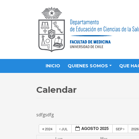
INICIO
QUIENES SOMOS
QUE HA
Calendar
sdfgsdfg
AGOSTO 2025
2024
JUL
SEP
202
Lun
Mar