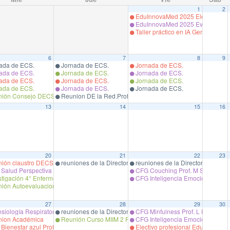
1
2
EduInnovaMed 2025 Elementos clav
EduInnovaMed 2025 Evaluación y
Taller práctico en IA Generativa
6
7
8
9
ada de ECS.
Jornada de ECS.
Jornada de ECS.
ada de ECS.
Jornada de ECS.
Jornada de ECS.
ada de ECS.
Jornada de ECS.
Jornada de ECS.
ada de ECS.
Jornada de ECS.
Jornada de ECS.
ión Consejo DECSA
Reunion DE la Red.Prof. Garrido.
13
14
15
16
Prof. Dra.Christel Hanne.
ial Prof. C Cuellar
20
21
22
23
ión claustro DECSA
reuniones de la Directora con el personal del Departament
reuniones de la Directora con el
Salud Perspectiva de Genero Prof. Daniela G.
CFG Couching Prof. M Sonatori
tigación 4° Enfermeria Prof. Mejia. /Garrido
CFG Inteligencia Emocional Prof.
ión Autoevaluacion Mecsa
27
28
29
30
siología Respiratoria en Atención Primaria”. académico Rodrigo Torres
reuniones de la Directora con el personal del Departament
CFG Minfulness Prof. L Estrada.
ion Académica
Reunión Curso MIIM 2 Prof. Sandra Oyarzo
CFG Inteligencia Emocional Prof.
ienestar azul Prof. Paulina Larrondo
Electivo profesional Educación méd