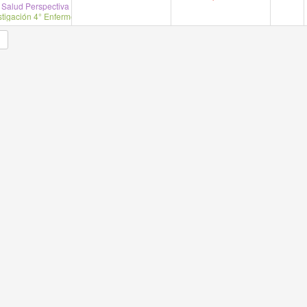
Salud Perspectiva de Genero Prof. Daniela G.
tigación 4° Enfermeria Prof. Mejia. /Garrido