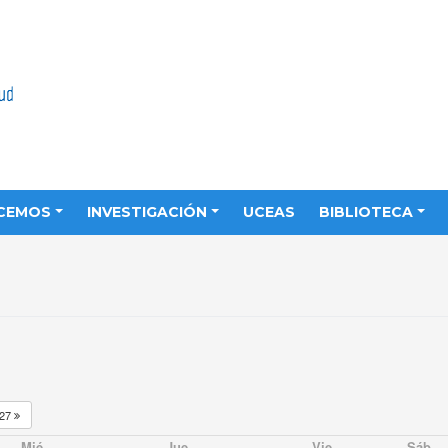
CEMOS
INVESTIGACIÓN
UCEAS
BIBLIOTECA
027
Mié
Jue
Vie
Sáb