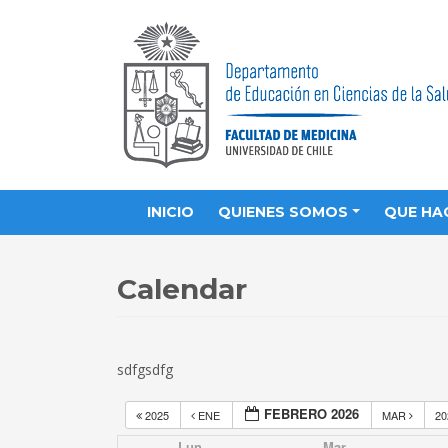
INICIO
QUIENES SOMOS
QUE HA
Calendar
sdfgsdfg
FEBRERO 2026
2025
ENE
MAR
2
Lun
Mar