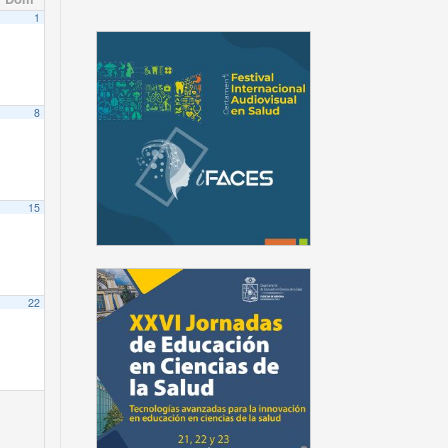
1
8
15
22