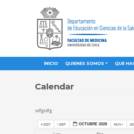
INICIO
QUIENES SOMOS
QUE HA
Calendar
sdfgsdfg
OCTUBRE 2028
2027
SEP
NOV
20
Lun
Mar