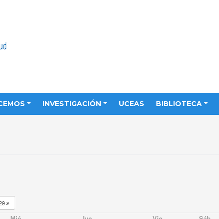
CEMOS
INVESTIGACIÓN
UCEAS
BIBLIOTECA
29
Mié
Jue
Vie
Sáb