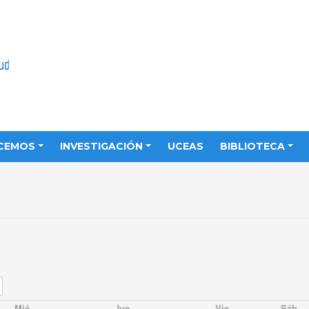
CEMOS
INVESTIGACIÓN
UCEAS
BIBLIOTECA
Mié
Jue
Vie
Sáb