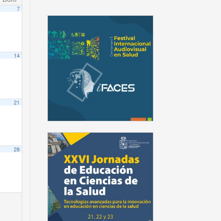
7
14
21
28