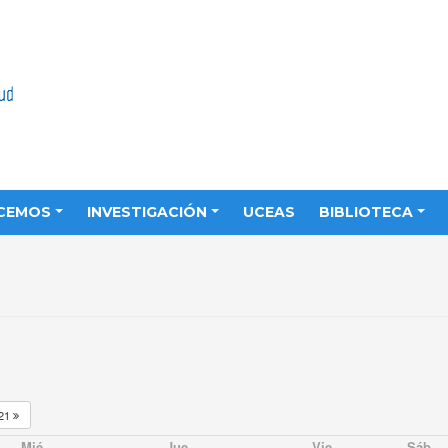
CEMOS
INVESTIGACIÓN
UCEAS
BIBLIOTECA
21
Mié
Jue
Vie
Sáb