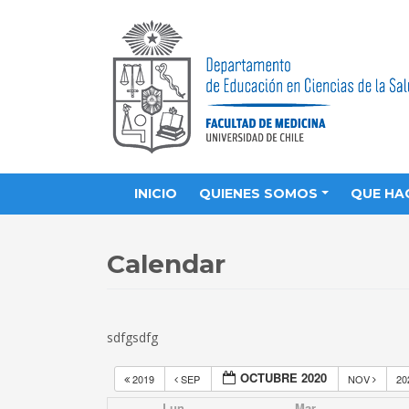
INICIO
QUIENES SOMOS
QUE HA
Calendar
sdfgsdfg
OCTUBRE 2020
2019
SEP
NOV
20
Lun
Mar