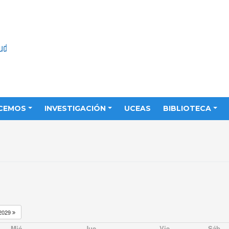
CEMOS
INVESTIGACIÓN
UCEAS
BIBLIOTECA
2029
Mié
Jue
Vie
Sáb