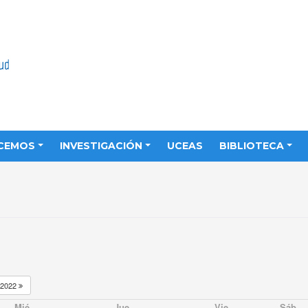
CEMOS
INVESTIGACIÓN
UCEAS
BIBLIOTECA
2022
Mié
Jue
Vie
Sáb