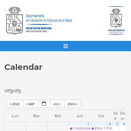
Calendar
sdfgsdfg
2022
MAY
JUL
2024
Sá
Do
Lun
Mar
Mié
Jue
Vie
b
m
1
2
3
4
Creatividad I Terapia Ocupacional Pr
Etica 1 Prof. Encargad