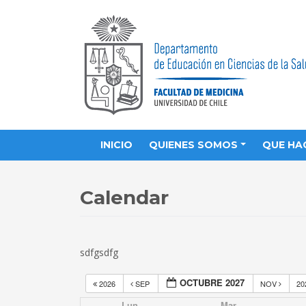
INICIO
QUIENES SOMOS
QUE HA
Calendar
sdfgsdfg
OCTUBRE 2027
2026
SEP
NOV
20
Lun
Mar