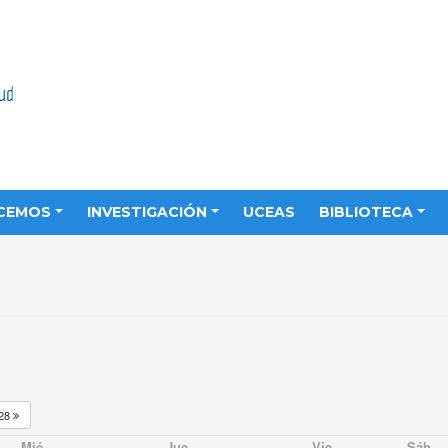
CEMOS
INVESTIGACIÓN
UCEAS
BIBLIOTECA
28
Mié
Jue
Vie
Sáb