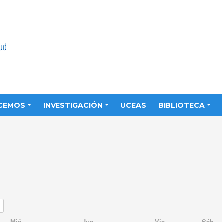
CEMOS
INVESTIGACIÓN
UCEAS
BIBLIOTECA
Mié
Jue
Vie
Sáb