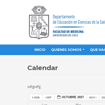
INICIO
QUIENES SOMOS
QUE HA
Calendar
sdfgsdfg
OCTUBRE 2027
2026
SEP
NOV
20
Lun
Mar