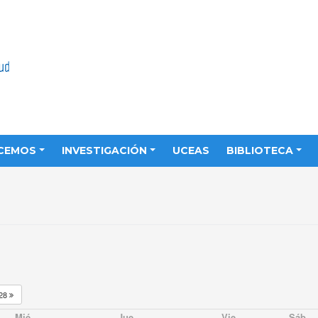
CEMOS
INVESTIGACIÓN
UCEAS
BIBLIOTECA
28
Mié
Jue
Vie
Sáb