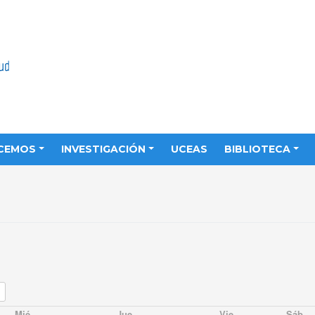
CEMOS
INVESTIGACIÓN
UCEAS
BIBLIOTECA
Mié
Jue
Vie
Sáb