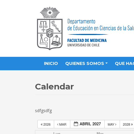
INICIO
QUIENES SOMOS
QUE HA
Calendar
sdfgsdfg
ABRIL 2027
2026
MAR
MAY
2028
Lun
Mar