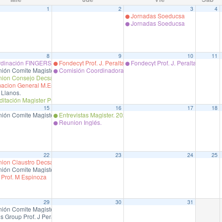
1
2
3
4
Jornadas Soeducsa
Jornadas Soeducsa
8
9
10
11
Ciencias de la Salud
dinación FINGERS-Chile Maira Moreno Coordinadora Proyecto LatAm FINGERS – Ch
Fondecyt Prof. J. Peralta
Fondecyt Prof. J. Peralta
ión Comite Magister.
Comisión Coordinadora de Programas de Grados Académicos
ion Consejo Decsa
acion General M.Espinoza
 Llanos.
itación Magister Prof. Marín.
15
16
17
18
Ciencias de la Salud
ión Comite Magister.
Entrevistas Magister. 2025.
Reunion Inglés.
22
23
24
25
ion Claustro Decsa
ión Comite Magister.
Prof. M Espinoza
29
30
31
ión Comite Magister.
 Group Prof. J Peralta.