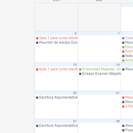
6
7
Sala 1 para curso electivo ABP Magister en Educación en 
Coor
Reunión de equipo Eunacom.
Reun
Reun
Form
Naty
Acred
13
14
Sala 1 para curso electivo ABP Magister en Educación en 
Entrevistas Magister. 2025.
Reun
Ensayo Examen Magister.
20
21
Escritura Argumentativa Elec.Mag. Prof. R.López
Reun
Reun
CFG 
27
28
Escritura Argumentativa Elec.Mag. Prof. R.López
Reun
Focus