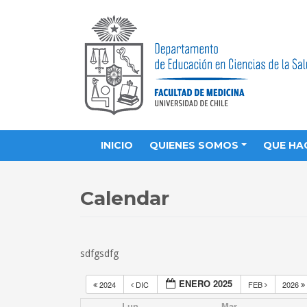
INICIO
QUIENES SOMOS
QUE HA
Calendar
sdfgsdfg
ENERO 2025
2024
DIC
FEB
2026
Lun
Mar