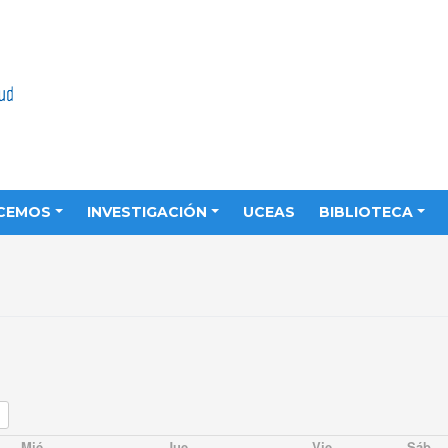
CEMOS
INVESTIGACIÓN
UCEAS
BIBLIOTECA
Mié
Jue
Vie
Sáb