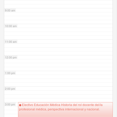
9:00 am
10:00 am
11:00 am
12:00 pm
1:00 pm
2:00 pm
3:00 pm
Electivo Educación Médica Historia del rol docente del/la
profesional médica, perspectiva internacional y nacional.