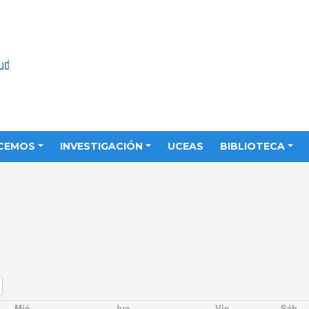
CEMOS
INVESTIGACIÓN
UCEAS
BIBLIOTECA
Mié
Jue
Vie
Sáb