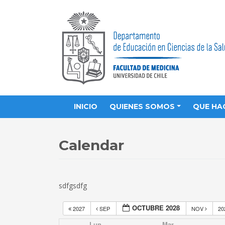
INICIO
QUIENES SOMOS
QUE HA
Calendar
sdfgsdfg
OCTUBRE 2028
2027
SEP
NOV
20
Lun
Mar