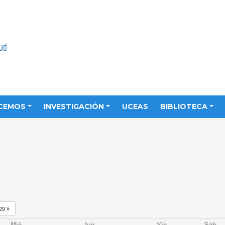
CEMOS
INVESTIGACIÓN
UCEAS
BIBLIOTECA
29
Mié
Jue
Vie
Sáb