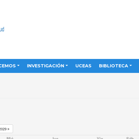
CEMOS
INVESTIGACIÓN
UCEAS
BIBLIOTECA
2029
Mié
Jue
Vie
Sáb