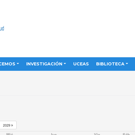
CEMOS
INVESTIGACIÓN
UCEAS
BIBLIOTECA
2029
Mié
Jue
Vie
Sáb