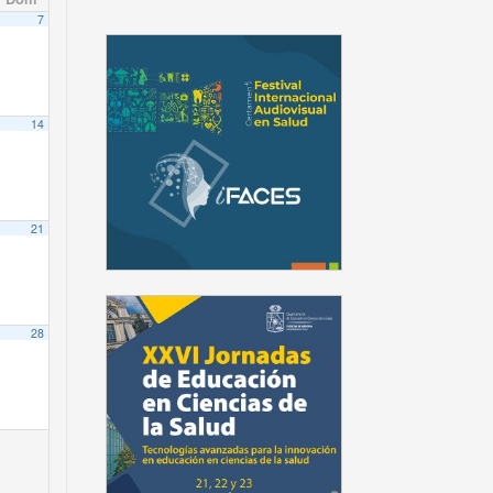
7
14
21
28