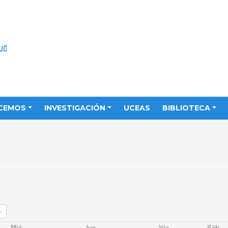
CEMOS
INVESTIGACIÓN
UCEAS
BIBLIOTECA
Mié
Jue
Vie
Sáb