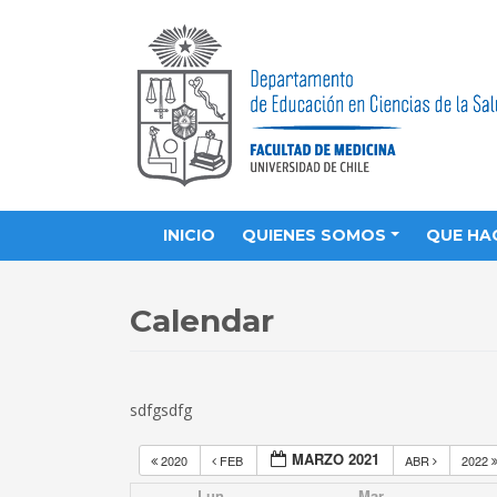
INICIO
QUIENES SOMOS
QUE HA
Calendar
sdfgsdfg
MARZO 2021
2020
FEB
ABR
2022
Lun
Mar