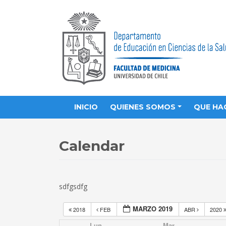
INICIO
QUIENES SOMOS
QUE HA
Calendar
sdfgsdfg
MARZO 2019
2018
FEB
ABR
2020
Lun
Mar