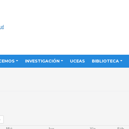
CEMOS
INVESTIGACIÓN
UCEAS
BIBLIOTECA
Mié
Jue
Vie
Sáb