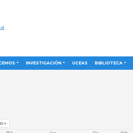
CEMOS
INVESTIGACIÓN
UCEAS
BIBLIOTECA
020
Mié
Jue
Vie
Sáb