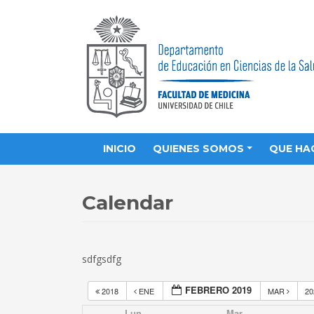
INICIO
QUIENES SOMOS
QUE HA
Calendar
sdfgsdfg
FEBRERO 2019
2018
ENE
MAR
2
Lun
Mar