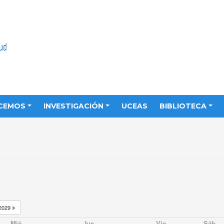
CEMOS
INVESTIGACIÓN
UCEAS
BIBLIOTECA
2029
Mié
Jue
Vie
Sáb