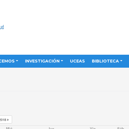
CEMOS
INVESTIGACIÓN
UCEAS
BIBLIOTECA
2018
Mié
Jue
Vie
Sáb