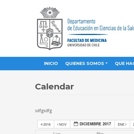
INICIO
QUIENES SOMOS
QUE HA
Calendar
sdfgsdfg
DICIEMBRE 2017
2016
NOV
ENE
Lun
Mar