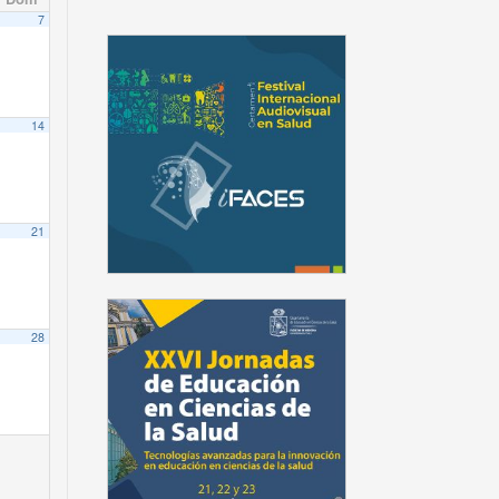
7
14
21
28