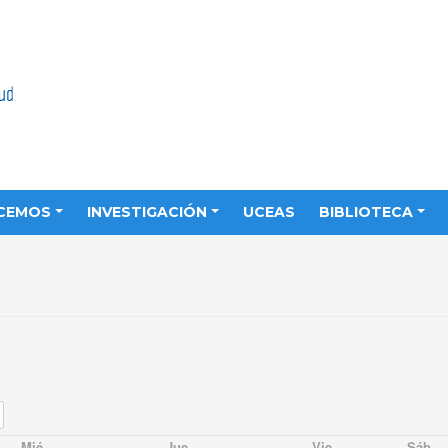
CEMOS
INVESTIGACIÓN
UCEAS
BIBLIOTECA
Mié
Jue
Vie
Sáb