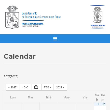
Calendar
sdfgsdfg
2027
DIC
FEB
2029
Sá
Do
Lun
Mar
Mié
Jue
Vie
b
m
1
2