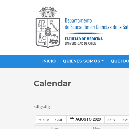
INICIO
QUIENES SOMOS
QUE HA
Calendar
sdfgsdfg
AGOSTO 2020
2019
JUL
SEP
202
Lun
Mar