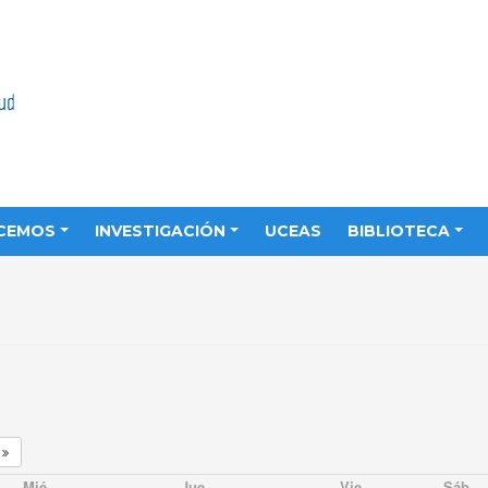
CEMOS
INVESTIGACIÓN
UCEAS
BIBLIOTECA
1
Mié
Jue
Vie
Sáb