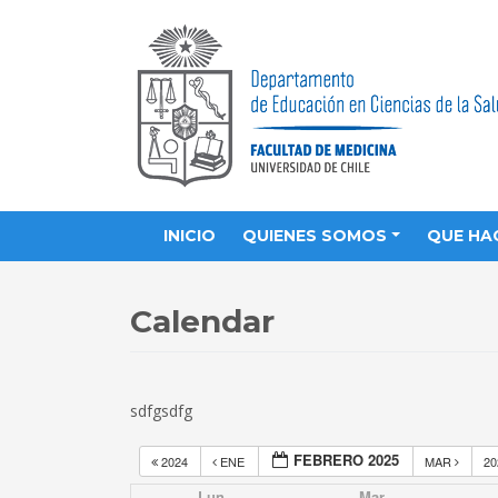
INICIO
QUIENES SOMOS
QUE HA
Calendar
sdfgsdfg
FEBRERO 2025
2024
ENE
MAR
2
Lun
Mar