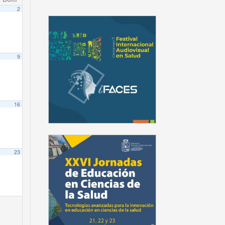
2
9
16
23