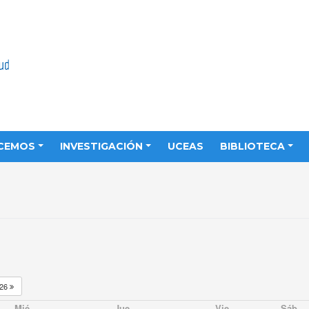
CEMOS
INVESTIGACIÓN
UCEAS
BIBLIOTECA
026
Mié
Jue
Vie
Sáb