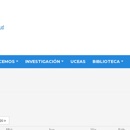
CEMOS
INVESTIGACIÓN
UCEAS
BIBLIOTECA
020
Mié
Jue
Vie
Sáb