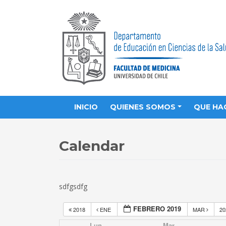
INICIO
QUIENES SOMOS
QUE HA
Calendar
sdfgsdfg
FEBRERO 2019
2018
ENE
MAR
2
Lun
Mar