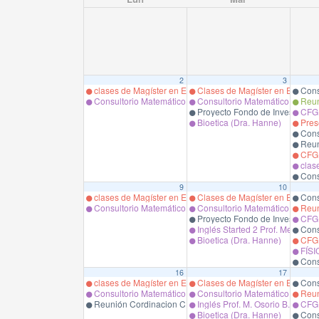
2
3
clases de Magíster en Educación en Ciencias de la Salud,
Clases de Magíster en Educació
Cons
Consultorio Matemático Pregrado
Consultorio Matemático Pregra
Reun
Proyecto Fondo de Investigación
CFG 
Bioetica (Dra. Hanne)
Prese
Cons
Reuni
CFG B
clas
Cons
9
10
clases de Magíster en Educación en Ciencias de la Salud,
Clases de Magíster en Educació
Cons
Consultorio Matemático Pregrado
Consultorio Matemático Pregra
Reun
Proyecto Fondo de Investigación
CFG 
Inglés Started 2 Prof. Medina
Cons
Bioetica (Dra. Hanne)
CFG B
FÍSI
Cons
16
17
clases de Magíster en Educación en Ciencias de la Salud,
Clases de Magíster en Educació
Cons
Consultorio Matemático Pregrado
Consultorio Matemático Pregra
Reun
Reunión Cordinacion CFG Prof.M Espinoza
Inglés Prof. M. Osorio B.5
CFG 
Bioetica (Dra. Hanne)
Cons