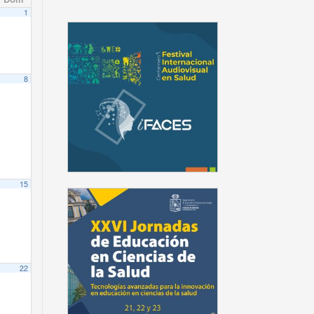
1
8
).
ontecinos
Prof. S. Oyarzo
15
ontecinos
Prof. S. Oyarzo
king e Innovación en Educación Superior Oscar Jerez
22
ontecinos