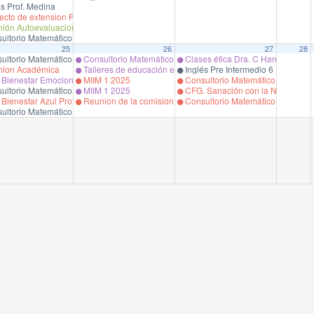
s Prof. Medina
cto de extension Prof. A. Besoain
ión Autoevaluacion Mecsa
ultorio Matemático Pregrado
25
26
27
28
n en Ciencias de la Salud,
ultorio Matemático Pregrado
Consultorio Matemático Pregrado
Clases ética Dra. C Hanne.
do
ion Académica
Talleres de educación en dolor dirigidos a pacientes del CR
Inglés Pre Intermedio 6 Prof. V. M
Bienestar Emocional Relacional
MIIM 1 2025
Consultorio Matemático Pregrado
ultorio Matemático Pregrado
MIIM 1 2025
CFG. Sanación con la Naturaleza. 
ienestar Azul Prof. P. Larrondo
Reunion de la comision de simulacion de la Facultad,Dr Mar
Consultorio Matemático Pregrado
ultorio Matemático Pregrado