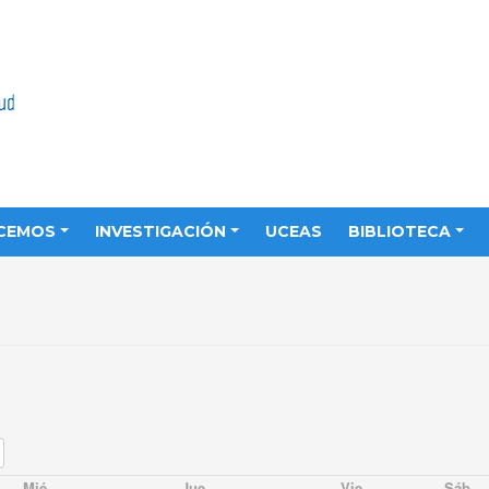
CEMOS
INVESTIGACIÓN
UCEAS
BIBLIOTECA
Mié
Jue
Vie
Sáb