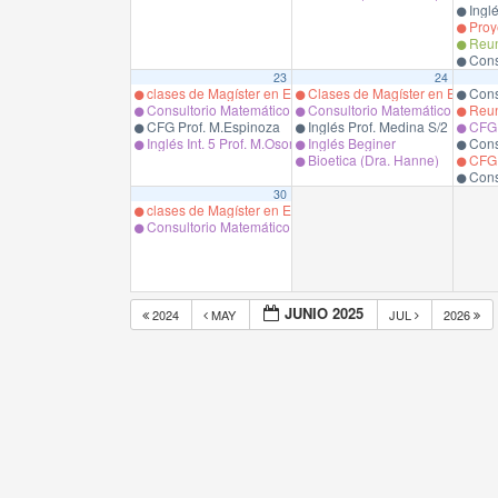
Inglé
Proye
Reun
Cons
23
24
clases de Magíster en Educación en Ciencias de la Salud,
Clases de Magíster en Educació
Cons
Consultorio Matemático Pregrado
Consultorio Matemático Pregra
Reun
CFG Prof. M.Espinoza
Inglés Prof. Medina S/2
CFG 
Inglés Int. 5 Prof. M.Osorio.
Inglés Beginer
Cons
Bioetica (Dra. Hanne)
CFG B
Cons
30
clases de Magíster en Educación en Ciencias de la Salud,
Consultorio Matemático Pregrado
JUNIO 2025
2024
MAY
JUL
2026