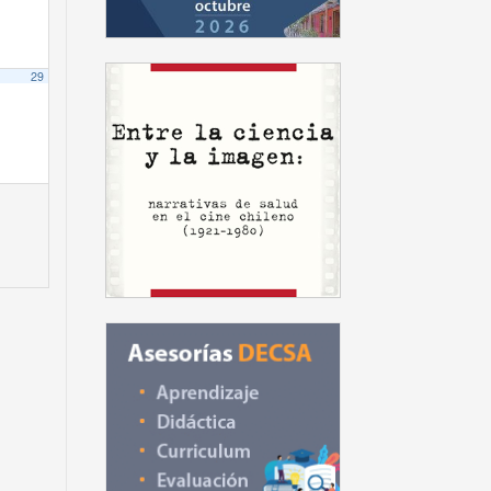
29
S
ontecinos
Prof. S. Oyarzo
inkovic