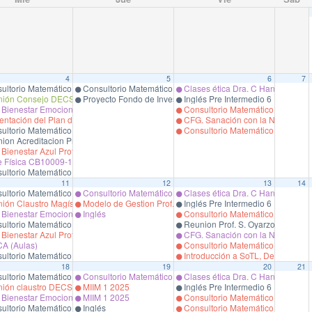
4
5
6
7
n en Ciencias de la Salud,
ultorio Matemático Pregrado
Consultorio Matemático Pregrado
Clases ética Dra. C Hanne.
do
ión Consejo DECSA
Proyecto Fondo de Investigación e Innovación en Salud (FIIS
Inglés Pre Intermedio 6 Prof. V. M
 e Innovación en Salud (FIIS).
Bienestar Emocional Relacional
Consultorio Matemático Pregrado
ntación del Plan de Desarrollo de la Unidad (PDU).
CFG. Sanación con la Naturaleza. 
ultorio Matemático Pregrado
Consultorio Matemático Pregrado
on Acreditacion Pro. R. Marín.
ienestar Azul Prof. P. Larrondo
e Física CB10009-1
ultorio Matemático Pregrado
11
12
13
14
n en Ciencias de la Salud,
ultorio Matemático Pregrado
Consultorio Matemático Pregrado
Clases ética Dra. C Hanne.
do
ión Claustro Magíster
Modelo de Gestion Prof. B. Marinkovic
Inglés Pre Intermedio 6 Prof. V. M
 e Innovación en Salud (FIIS).
Bienestar Emocional Relacional
Inglés
Consultorio Matemático Pregrado
ultorio Matemático Pregrado
Reunion Prof. S. Oyarzo
ienestar Azul Prof. P. Larrondo
CFG. Sanación con la Naturaleza. 
CA (Aulas)
Consultorio Matemático Pregrado
ultorio Matemático Pregrado
Introducción a SoTL, Design Thin
18
19
20
21
n en Ciencias de la Salud,
ultorio Matemático Pregrado
Consultorio Matemático Pregrado
Clases ética Dra. C Hanne.
do
ión claustro DECSA
MIIM 1 2025
Inglés Pre Intermedio 6 Prof. V. M
Bienestar Emocional Relacional
MIIM 1 2025
Consultorio Matemático Pregrado
ultorio Matemático Pregrado
Inglés
Consultorio Matemático Pregrado