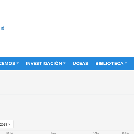
CEMOS
INVESTIGACIÓN
UCEAS
BIBLIOTECA
2029
Mié
Jue
Vie
Sáb