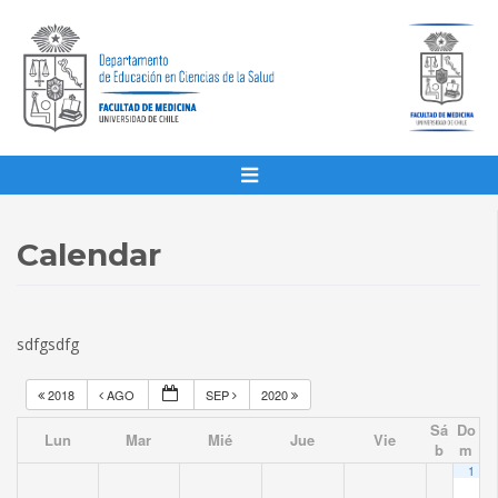
Calendar
sdfgsdfg
2018
AGO
SEP
2020
Sá
Do
Lun
Mar
Mié
Jue
Vie
b
m
1