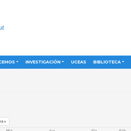
CEMOS
INVESTIGACIÓN
UCEAS
BIBLIOTECA
018
Mié
Jue
Vie
Sáb