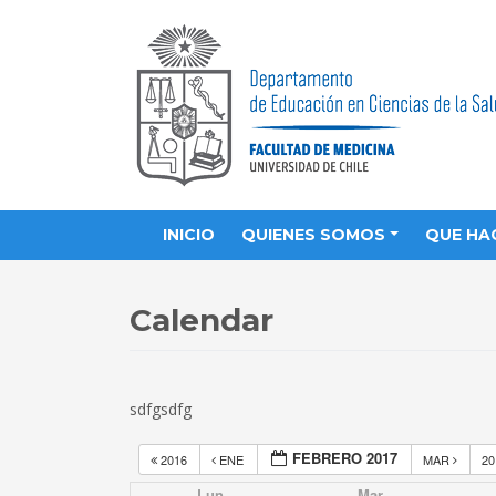
INICIO
QUIENES SOMOS
QUE HA
Calendar
sdfgsdfg
FEBRERO 2017
2016
ENE
MAR
2
Lun
Mar