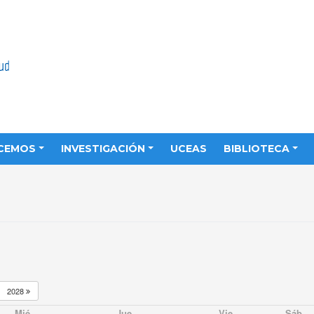
CEMOS
INVESTIGACIÓN
UCEAS
BIBLIOTECA
2028
Mié
Jue
Vie
Sáb