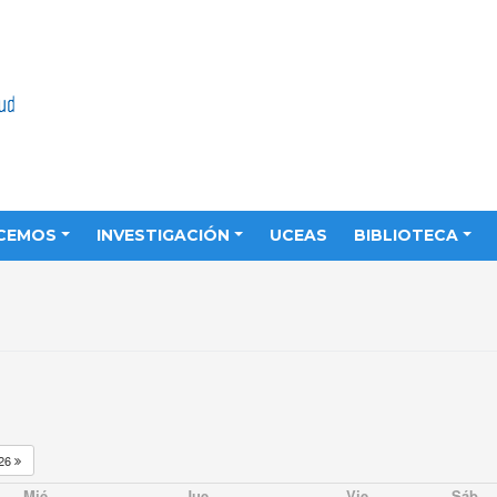
CEMOS
INVESTIGACIÓN
UCEAS
BIBLIOTECA
26
Mié
Jue
Vie
Sáb