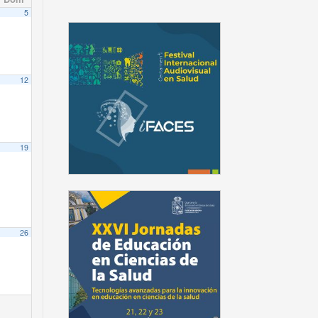
5
idad de Chile
in.
rid Galaz Paredes
dica Prof. Iván Silva
12
rid Galaz Paredes
dica Prof. Iván Silva
19
21106010-2
Salud en Equipos de Trabajo. Aulas
Salud en Equipos de Trabajo. Aulas
rid Galaz Paredes
dica Prof. Iván Silva
26
n el Equipo de Prevención de Riesgos.
rid Galaz Paredes
dica Prof. Iván Silva
iroga PEC encargado – Sin requerimiento de Equipos