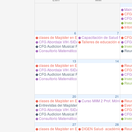
Mair
CFG B
CFG 
Inves
Infor
6
7
clases de Magíster en Educación en Ciencias de la Salud,
Capacitación de Salud Mental C
CFG B
CFG Abordaje VIH /SIDA. Prof. S. Oyarzo
Talleres de educación en dolor
CFG 
CFG Audicion Musical Prof. S. Garrido.
Inves
Consultorio Matemático Prof. Ingrid Galaz Paredes.
Reun
13
14
clases de Magíster en Educación en Ciencias de la Salud,
Reun
CFG Abordaje VIH /SIDA. Prof. S. Oyarzo
CFG B
CFG Audicion Musical Prof. S. Garrido.
CFG 
Consultorio Matemático Prof. Ingrid Galaz Paredes.
Inves
Reun
20
21
clases de Magíster en Educación en Ciencias de la Salud,
Curso MIIM 2 Prof. Mónica Esp
Reun
Entrevistas del Magíster.
Even
CFG Abordaje VIH /SIDA. Prof. S. Oyarzo
CFG B
CFG Audicion Musical Prof. S. Garrido.
CFG 
Consultorio Matemático Prof. Ingrid Galaz Paredes.
Inves
27
28
clases de Magíster en Educación en Ciencias de la Salud,
DIGEN Salud- académica de l
Reun