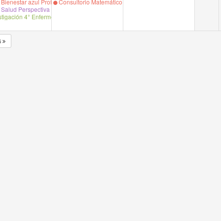
a ESP Pamela Eguiguren
ienestar azul Prof. Paulina Larrondo
Consultorio Matemático Prof. Ingrid Galaz Paredes
Salud Perspectiva de Genero Prof. Daniela G.
tigación 4° Enfermeria Prof. Mejia. /Garrido
6