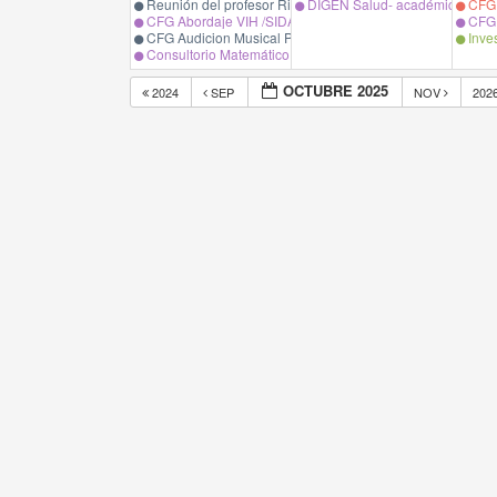
Reunión del profesor Rigoberto Marín
DIGEN Salud- académica de l
CFG B
CFG Abordaje VIH /SIDA. Prof. S. Oyarzo
CFG 
CFG Audicion Musical Prof. S. Garrido.
Inves
Consultorio Matemático Prof. Ingrid Galaz Paredes.
OCTUBRE 2025
2024
SEP
NOV
202