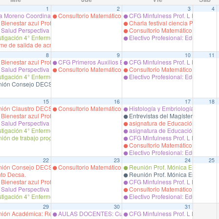
1
2
3
4
a Moreno Coordinadora Proyecto LatAm FINGERS – Chile Hospital Clínico Univers
Consultorio Matemático Prof. Ingrid Galaz Paredes
CFG Minfulness Prof. L Estrada.
ienestar azul Prof. Paulina Larrondo
Charla festival ciencia Prof. Besoa
Salud Perspectiva de Genero Prof. Daniela G.
Consultorio Matemático Prof. Ing
tigación 4° Enfermeria Prof. Mejia. /Garrido
Electivo Profesional: Educación Mé
me de salida de acreditación Magíster.
8
9
10
11
urso MIIM 2 2025 prof. Mónica Espinoza Barrios.
ienestar azul Prof. Paulina Larrondo
CFG Primeros Auxilios Enfermería.
CFG Minfulness Prof. L Estrada.
 dirigidos a pacientes del CCR
Salud Perspectiva de Genero Prof. Daniela G.
Consultorio Matemático Prof. Ingrid Galaz Paredes
Consultorio Matemático Prof. Ing
tigación 4° Enfermeria Prof. Mejia. /Garrido
Electivo Profesional: Educación Mé
ión Consejo DECSA.
15
16
17
18
ión Claustro DECSA: Microcredenciales
Consultorio Matemático Prof. Ingrid Galaz Paredes
Histología y Embriología ME010
ienestar azul Prof. Paulina Larrondo
Entrevistas del Magíster.
Salud Perspectiva de Genero Prof. Daniela G.
asignatura de Educación para la 
tigación 4° Enfermeria Prof. Mejia. /Garrido
asignatura de Educación para la 
ión de trabajo programas Magister 2026
CFG Minfulness Prof. L Estrada.
Consultorio Matemático Prof. Ing
Electivo Profesional: Educación Mé
22
23
24
25
inoza
ión Consejo DECSA.
Consultorio Matemático Prof. Ingrid Galaz Paredes
Reunión Prof. Mónica Espinoza co
to Decsa.
Reunión Prof. Mónica Espinoza.
ienestar azul Prof. Paulina Larrondo
CFG Minfulness Prof. L Estrada.
Salud Perspectiva de Genero Prof. Daniela G.
Consultorio Matemático Prof. Ing
tigación 4° Enfermeria Prof. Mejia. /Garrido
Electivo Profesional: Educación Mé
29
30
31
a ESP Pamela Eguiguren
ión Académica: Revisión Política de Investigación DECSA
AULAS DOCENTES: Curso Medicina Evolutiva – Mauricio Qu
CFG Minfulness Prof. L Estrada.