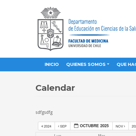
INICIO
QUIENES SOMOS
QUE HA
Calendar
sdfgsdfg
OCTUBRE 2025
2024
SEP
NOV
20
Lun
Mar