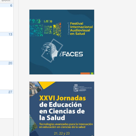
6
13
20
27