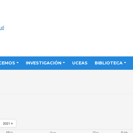
CEMOS
INVESTIGACIÓN
UCEAS
BIBLIOTECA
2021
Mié
Jue
Vie
Sáb